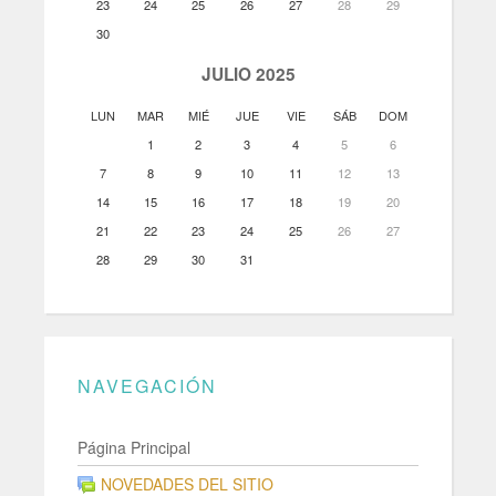
23
24
25
26
27
28
29
30
JULIO 2025
LUN
MAR
MIÉ
JUE
VIE
SÁB
DOM
1
2
3
4
5
6
7
8
9
10
11
12
13
14
15
16
17
18
19
20
21
22
23
24
25
26
27
28
29
30
31
NAVEGACIÓN
Página Principal
NOVEDADES DEL SITIO